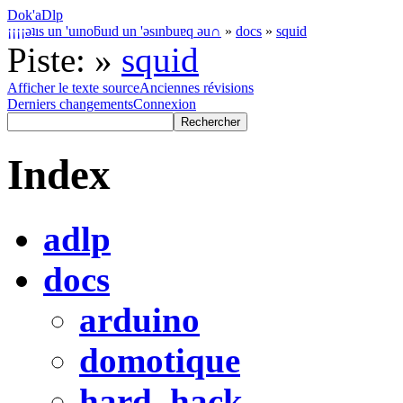
Dok'aDlp
¡¡¡¡ǝʇıs un 'uınoƃuıd un 'ǝsınbuɐq ǝu∩
»
docs
»
squid
Piste:
»
squid
Afficher le texte source
Anciennes révisions
Derniers changements
Connexion
Index
adlp
docs
arduino
domotique
hard_hack