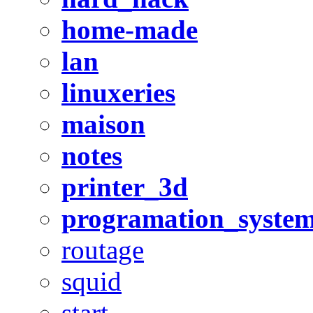
home-made
lan
linuxeries
maison
notes
printer_3d
programation_syste
routage
squid
start