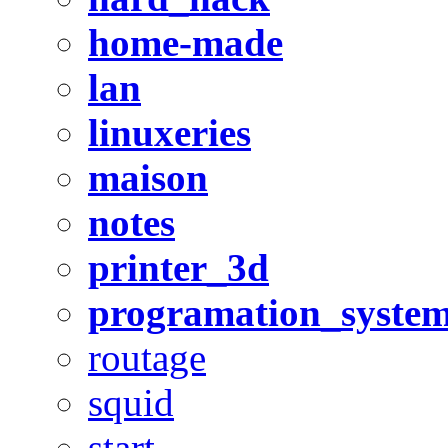
home-made
lan
linuxeries
maison
notes
printer_3d
programation_syste
routage
squid
start