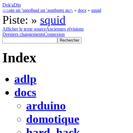
Dok'aDlp
¡¡¡¡ǝʇıs un 'uınoƃuıd un 'ǝsınbuɐq ǝu∩
»
docs
»
squid
Piste:
»
squid
Afficher le texte source
Anciennes révisions
Derniers changements
Connexion
Index
adlp
docs
arduino
domotique
hard_hack