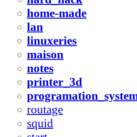
home-made
lan
linuxeries
maison
notes
printer_3d
programation_syste
routage
squid
start