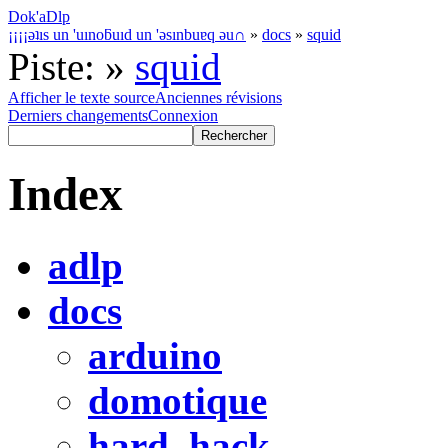
Dok'aDlp
¡¡¡¡ǝʇıs un 'uınoƃuıd un 'ǝsınbuɐq ǝu∩
»
docs
»
squid
Piste:
»
squid
Afficher le texte source
Anciennes révisions
Derniers changements
Connexion
Index
adlp
docs
arduino
domotique
hard_hack