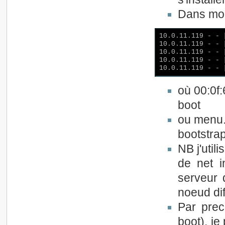
Dans mon
10.0.11.119 - - 
10.0.11.119 - - 
10.0.11.119 - - 
10.0.11.119 - - 
où 00:0f:
boot
ou menu.
bootstrap
NB j'util
de net i
serveur 
noeud dif
Par prec
boot), je