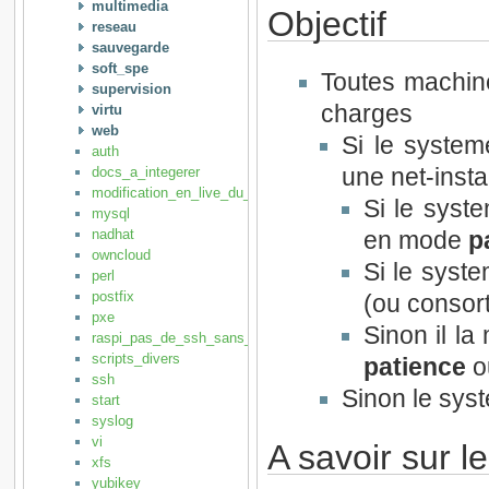
multimedia
Objectif
reseau
sauvegarde
soft_spe
Toutes machin
supervision
charges
virtu
web
Si le system
auth
docs_a_integerer
une net-insta
modification_en_live_du_mode_video
Si le syste
mysql
nadhat
en mode
p
owncloud
Si le syst
perl
postfix
(ou consort
pxe
Sinon il l
raspi_pas_de_ssh_sans_jumper
scripts_divers
patience
o
ssh
Sinon le sys
start
syslog
vi
A savoir sur 
xfs
yubikey