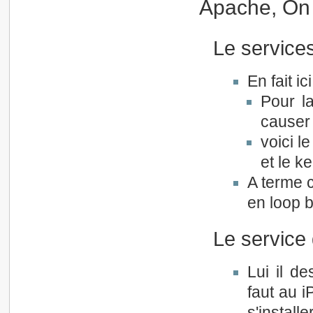
Apache, On 
Le service
En fait i
Pour la
causer 
voici le
et le 
A terme c
en loop 
Le service
Lui il d
faut au i
s'installe