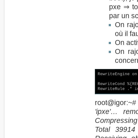
pxe ⇒ to
par un sc
On rajo
où il fa
On act
On raj
concer
RewriteEngine on

RewriteCond %{RE
root@igor:~#
'ipxe'… rem
Compressing
Total 39914