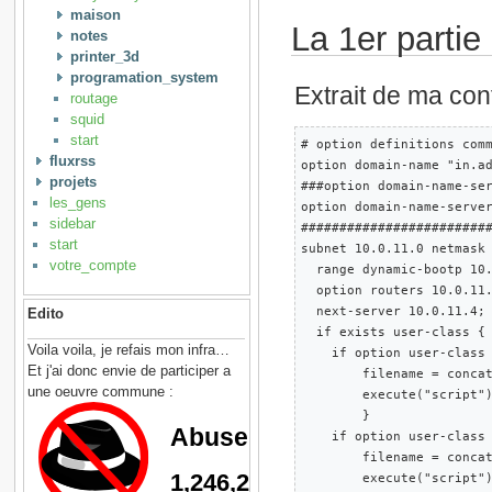
maison
La 1er parti
notes
printer_3d
programation_system
Extrait de ma con
routage
squid
start
# option definitions comm
fluxrss
option domain-name "in.ad
projets
###option domain-name-ser
les_gens
option domain-name-server
sidebar
#########################
start
subnet 10.0.11.0 netmask 
votre_compte
  range dynamic-bootp 10.
  option routers 10.0.11.
  next-server 10.0.11.4;

Edito
  if exists user-class {

Voila voila, je refais mon infra…
    if option user-class 
Et j'ai donc envie de participer a
        filename = conca
une oeuvre commune :
        execute("script")
        }

    if option user-class 
        filename = conca
        execute("script")