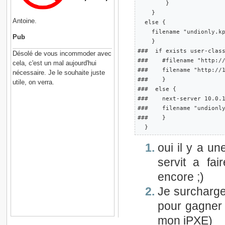
        }

    }

Antoine.
  else {

    filename "undionly.kp
Pub
    }

###  if exists user-class
Désolé de vous incommoder avec
###    #filename "http://
cela, c'est un mal aujourd'hui
###    filename "http://1
nécessaire. Je le souhaite juste
###    }

utile, on verra.
###  else { 

###    next-server 10.0.1
###    filename "undionly
###    }

oui il y a un
servit a fa
encore ;)
Je surcharge
pour gagner 
mon iPXE)