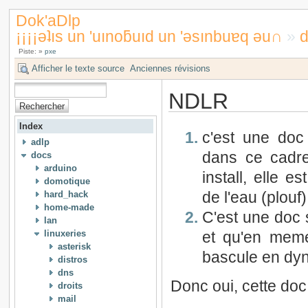
Dok'aDlp
¡¡¡¡ǝʇıs un 'uınoƃuıd un 'ǝsınbuɐq ǝu∩
»
d
Piste:
»
pxe
Afficher le texte source
Anciennes révisions
NDLR
Index
c'est une doc
adlp
dans ce cadre
docs
arduino
install, elle es
domotique
hard_hack
de l'eau (plouf)
home-made
C'est une doc 
lan
linuxeries
et qu'en meme
asterisk
bascule en dy
distros
dns
Donc oui, cette do
droits
mail