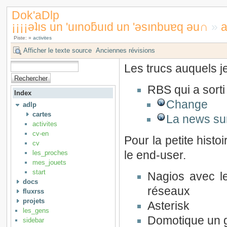
Dok'aDlp
¡¡¡¡ǝʇıs un 'uınoƃuıd un 'ǝsınbuɐq ǝu∩
»
a
Piste:
»
activites
Afficher le texte source
Anciennes révisions
Les trucs auquels j
RBS qui a sorti 
Index
Change
adlp
cartes
La news sur
activites
cv-en
Pour la petite histoir
cv
les_proches
le end-user.
mes_jouets
start
Nagios avec l
docs
réseaux
fluxrss
projets
Asterisk
les_gens
Domotique un g
sidebar