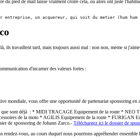
re du pied de mail laisse vraiment croire cela, ou alors ont juste l'habitu
r entreprise, un acquereur, qui soit du metier (hum hum 
co
à, ils travaillent tard, mais toujours aussi mal : non non, meme si j'aime 
communication d'incarner des valeurs fortes :
rtive mondiale, vous offre une opportunité de partenariat sponsoring en
aires, que sont déjà : * MIDI TRACAGE Equipement de la route * N
essoires de la moto * AGILIS Equipement de la route * FURIGAN 
ssier de sponsoring de Johann Zarco.-
Téléchargez ici le dossier de sp
n rendez-vous, au cours duquel nous pourrions appréhender ensemble l'in