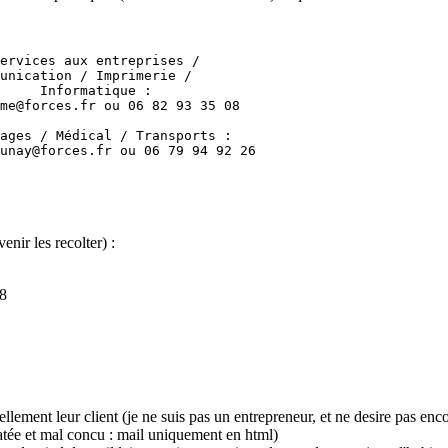
ervices aux entreprises /

unication / Imprimerie /

     Informatique :

me@forces.fr ou 06 82 93 35 08

ages / Médical / Transports :

unay@forces.fr ou 06 79 94 92 26

enir les recolter) :
8
ellement leur client (je ne suis pas un entrepreneur, et ne desire pas enc
atée et mal concu : mail uniquement en html)