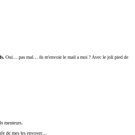
fs.
Oui… pas mal… ils m'envoie le mail a moi ? Avec le joli pied de
ils menteurs.
ontée de mes les envoyer…