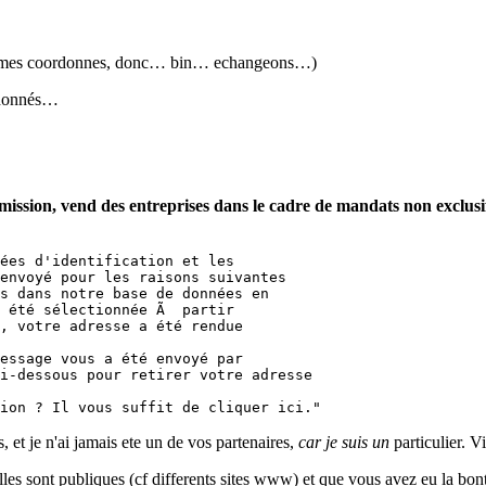
m, mes coordonnes, donc… bin… echangeons…)
ordonnés…
ission, vend des entreprises dans le cadre de mandats non exclusi
ées d'identification et les 

envoyé pour les raisons suivantes

s dans notre base de données en

 été sélectionnée Ã  partir

, votre adresse a été rendue

essage vous a été envoyé par

i-dessous pour retirer votre adresse

ion ? Il vous suffit de cliquer ici."
 et je n'ai jamais ete un de vos partenaires,
car je suis un
particulier. V
elles sont publiques (cf differents sites www) et que vous avez eu la b