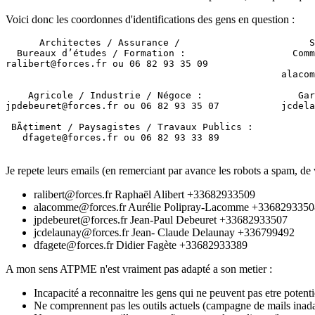
Voici donc les coordonnes d'identifications des gens en question :
      Architectes / Assurance /                       S
  Bureaux d’études / Formation :                   Comm
ralibert@forces.fr ou 06 82 93 35 09                   
                                                 alacom
    Agricole / Industrie / Négoce :                 Gar
jpdebeuret@forces.fr ou 06 82 93 35 07           jcdela
 BÃ¢timent / Paysagistes / Travaux Publics : 

   dfagete@forces.fr ou 06 82 93 33 89

Je repete leurs emails (en remerciant par avance les robots a spam, de v
ralibert@forces.fr Raphaël Alibert +33682933509
alacomme@forces.fr Aurélie Polipray-Lacomme +3368293350
jpdebeuret@forces.fr Jean-Paul Debeuret +33682933507
jcdelaunay@forces.fr Jean- Claude Delaunay +336799492
dfagete@forces.fr Didier Fagète +33682933389
A mon sens ATPME n'est vraiment pas adapté a son metier :
Incapacité a reconnaitre les gens qui ne peuvent pas etre potenti
Ne comprennent pas les outils actuels (campagne de mails inad