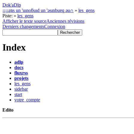
Dok'aDlp
¡¡¡¡ǝʇıs un 'uınoƃuıd un 'ǝsınbuɐq ǝu∩
»
les_gens
Piste:
»
les_gens
Afficher le texte source
Anciennes révisions
Derniers changements
Connexion
Index
adlp
docs
fluxrss
projets
les_gens
sidebar
start
votre_compte
Edito