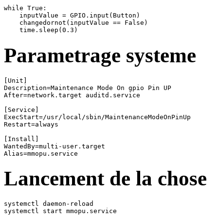
while True:

    inputValue = GPIO.input(Button)

    changedornot(inputValue == False)

    time.sleep(0.3)
Parametrage systeme
[Unit]

Description=Maintenance Mode On gpio Pin UP

After=network.target auditd.service

[Service]

ExecStart=/usr/local/sbin/MaintenanceModeOnPinUp

Restart=always

[Install]

WantedBy=multi-user.target

Alias=mmopu.service
Lancement de la chose
systemctl daemon-reload

systemctl start mmopu.service
