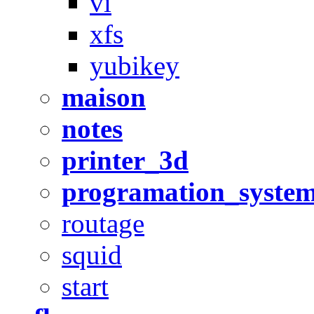
vi
xfs
yubikey
maison
notes
printer_3d
programation_syste
routage
squid
start