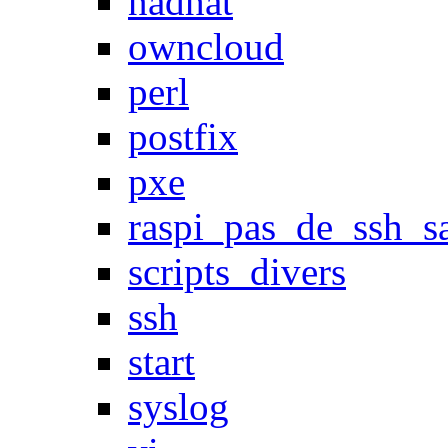
nadhat
owncloud
perl
postfix
pxe
raspi_pas_de_ssh_s
scripts_divers
ssh
start
syslog