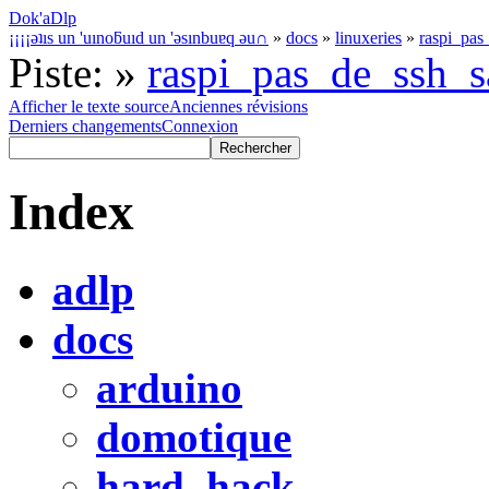
Dok'aDlp
¡¡¡¡ǝʇıs un 'uınoƃuıd un 'ǝsınbuɐq ǝu∩
»
docs
»
linuxeries
»
raspi_pas
Piste:
»
raspi_pas_de_ssh_
Afficher le texte source
Anciennes révisions
Derniers changements
Connexion
Index
adlp
docs
arduino
domotique
hard_hack