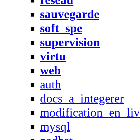
sauvegarde
soft_spe
supervision
virtu
web
auth
docs_a_integerer
modification_en_l
mysql