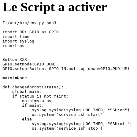
Le Script a activer
#!/usr/bin/env python3

import RPi.GPIO as GPIO

import time

import syslog

import os

Button=XXX

GPIO.setmode(GPIO.BCM)

GPIO.setup(Button, GPIO.IN,pull_up_down=GPIO.PUD_UP)

maint=None

def changedornot(status):

    global maint

    if status is not maint:

        maint=status

        if maint:

            syslog.syslog(syslog.LOG_INFO, "SSH:on")

            os.system('service ssh start')

        else:

            syslog.syslog(syslog.LOG_INFO, "SSH:off")

            os.system('service ssh stop')
