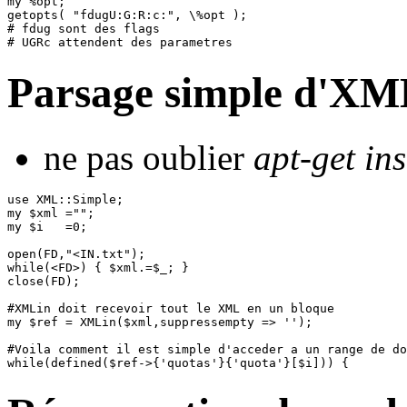
my %opt;

getopts( "fdugU:G:R:c:", \%opt );

# fdug sont des flags

Parsage simple d'XM
ne pas oublier
apt-get ins
use XML::Simple;

my $xml ="";

my $i   =0;

open(FD,"<IN.txt");

while(<FD>) { $xml.=$_; }

close(FD);  

#XMLin doit recevoir tout le XML en un bloque

my $ref = XMLin($xml,suppressempty => '');

#Voila comment il est simple d'acceder a un range de do