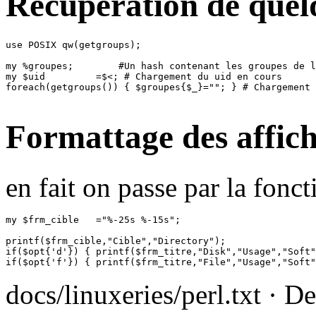
Récuperation de quelq
use POSIX qw(getgroups);

my %groupes;        #Un hash contenant les groupes de l
my $uid         =$<; # Chargement du uid en cours

foreach(getgroups()) { $groupes{$_}=""; } # Chargement 
Formattage des affic
en fait on passe par la fonc
my $frm_cible   ="%-25s %-15s";

printf($frm_cible,"Cible","Directory");

if($opt{'d'}) { printf($frm_titre,"Disk","Usage","Soft"
docs/linuxeries/perl.txt · 