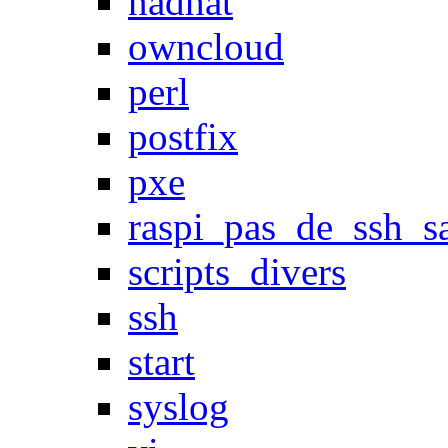
nadhat
owncloud
perl
postfix
pxe
raspi_pas_de_ssh_s
scripts_divers
ssh
start
syslog