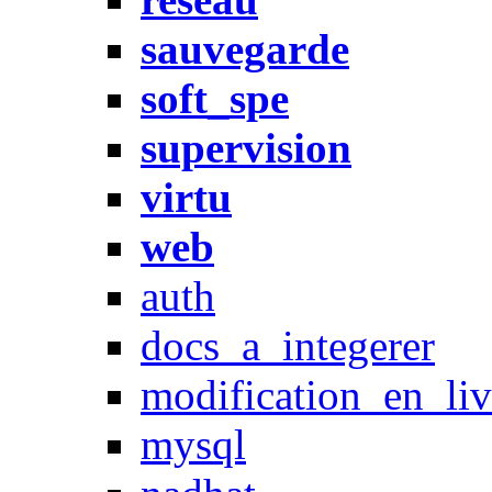
sauvegarde
soft_spe
supervision
virtu
web
auth
docs_a_integerer
modification_en_l
mysql