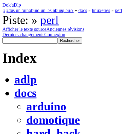
Dok'aDlp
¡¡¡¡ǝʇıs un 'uınoƃuıd un 'ǝsınbuɐq ǝu∩
»
docs
»
linuxeries
»
perl
Piste:
»
perl
Afficher le texte source
Anciennes révisions
Derniers changements
Connexion
Index
adlp
docs
arduino
domotique
hard_hack