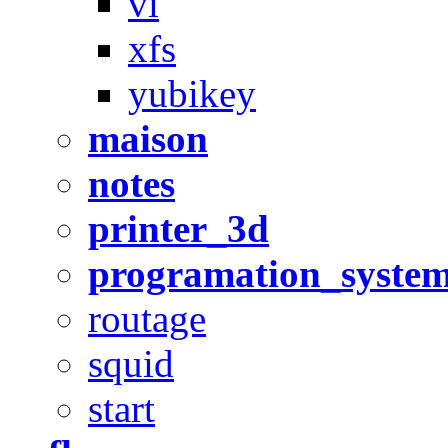
vi
xfs
yubikey
maison
notes
printer_3d
programation_syste
routage
squid
start