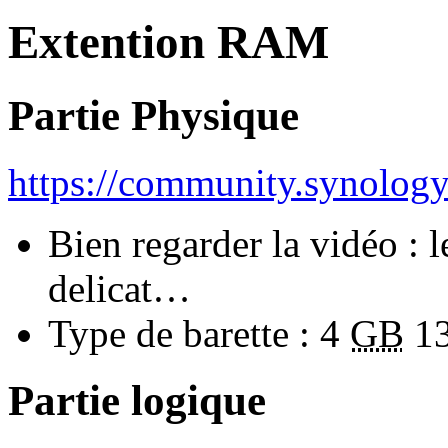
Extention RAM
Partie Physique
https://community.synolog
Bien regarder la vidéo : 
delicat…
Type de barette : 4
GB
1
Partie logique