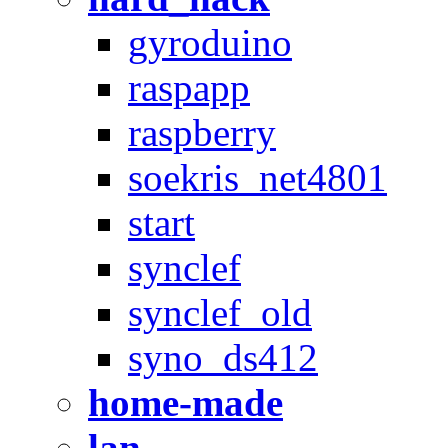
gyroduino
raspapp
raspberry
soekris_net4801
start
synclef
synclef_old
syno_ds412
home-made
lan