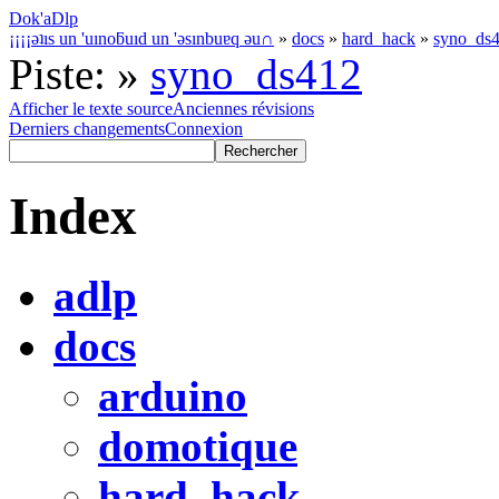
Dok'aDlp
¡¡¡¡ǝʇıs un 'uınoƃuıd un 'ǝsınbuɐq ǝu∩
»
docs
»
hard_hack
»
syno_ds
Piste:
»
syno_ds412
Afficher le texte source
Anciennes révisions
Derniers changements
Connexion
Index
adlp
docs
arduino
domotique
hard_hack